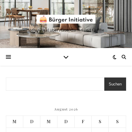
Viele Artikel über Haus, Garten und Familie
Suchen
August 2026
M
D
M
D
F
S
S